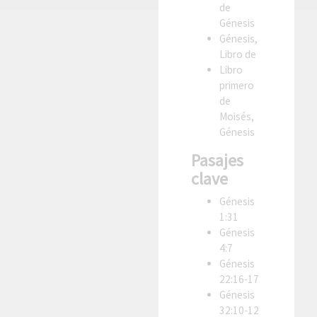
de
Génesis
Génesis,
Libro de
Libro
primero
de
Moisés,
Génesis
Pasajes
clave
Génesis
1:31
Génesis
4:7
Génesis
22:16-17
Génesis
32:10-12