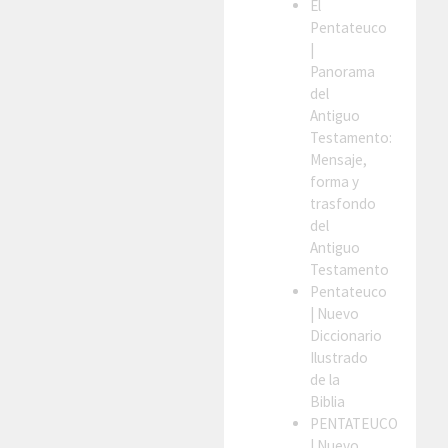
El
Pentateuco
|
Panorama
del
Antiguo
Testamento:
Mensaje,
forma y
trasfondo
del
Antiguo
Testamento
Pentateuco
| Nuevo
Diccionario
Ilustrado
de la
Biblia
PENTATEUCO
| Nuevo