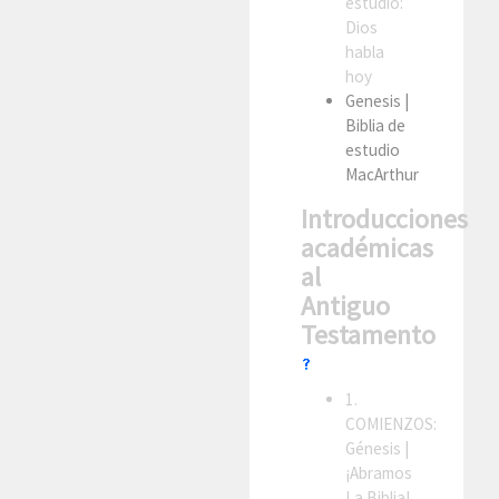
estudio:
Dios
habla
hoy
Genesis
|
Biblia de
estudio
MacArthur
Introducciones
académicas
al
Antiguo
Testamento
1.
COMIENZOS:
Génesis
|
¡Abramos
La Biblia!