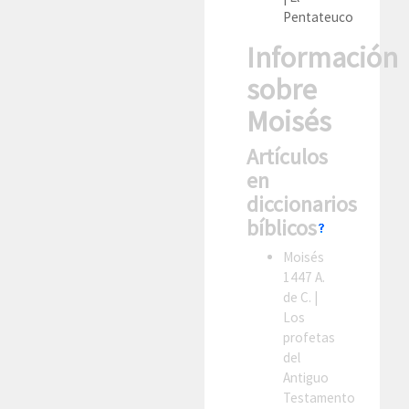
Pentateuco
Información
sobre
Moisés
Artículos
en
diccionarios
bíblicos
Moisés
1447 A.
de C.
|
Los
profetas
del
Antiguo
Testamento