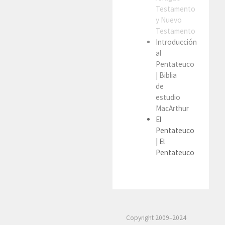
Testamento
y Nuevo
Testamento
Introducción
al
Pentateuco
| Biblia
de
estudio
MacArthur
El
Pentateuco
| El
Pentateuco
Copyright 2009–2024