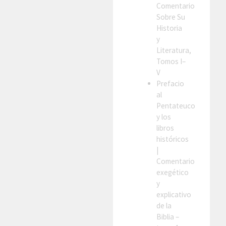
Comentario
Sobre Su
Historia
y
Literatura,
Tomos I–
V
Prefacio
al
Pentateuco
y los
libros
históricos
|
Comentario
exegético
y
explicativo
de la
Biblia –