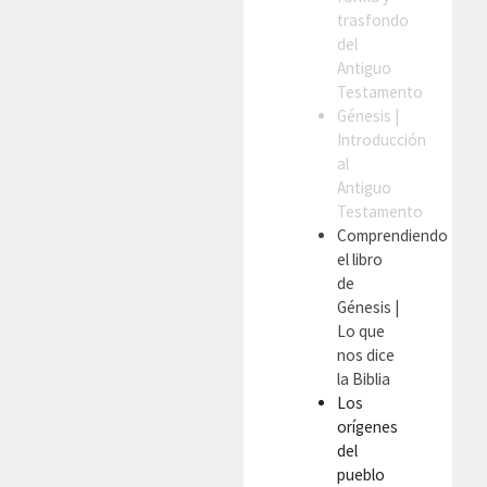
trasfondo
del
Antiguo
Testamento
Génesis
|
Introducción
al
Antiguo
Testamento
Comprendiendo
el libro
de
Génesis
|
Lo que
nos dice
la Biblia
Los
orígenes
del
pueblo