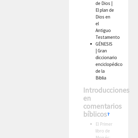
de Dios
|
El plan de
Dios en
el
Antiguo
Testamento
GÉNESIS
| Gran
diccionario
enciclopédico
de la
Biblia
Introducciones
en
comentarios
bíblicos
El Primer
libro de
Moisés: