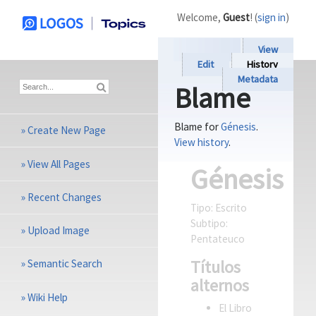
Welcome,
Guest
! (
sign in
)
View
Edit
History
Metadata
Blame
Blame for
Génesis
.
»
Create New Page
View history
.
»
View All Pages
Génesis
»
Recent Changes
Tipo:
Escrito
Subtipo:
»
Upload Image
Pentateuco
Títulos
»
Semantic Search
alternos
»
Wiki Help
El Libro