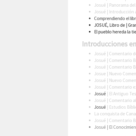
Josué
| Panorama del
Josué
| Introducción
Comprendiendo el lib
JOSUÉ, Libro de
| Gra
El pueblo hereda la ti
Introducciones en
Josué
| Comentario d
Josué
| Comentario B
Josué
| Comentario B
Josue
| Nuevo Comenta
Josué
| Nuevo Comenta
Josué
| Comentario ex
Josué
| El Antiguo Te
Josué
| Comentario a
Josué
| Estudios Bíbl
La conquista de Canaá
Josué
| Comentario B
Josué
| El Conocimien