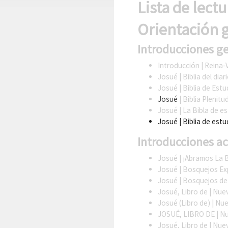
Lista de lectu
Orientación g
Introducciones ge
Introducción
| Reina-
Josué
| Biblia del diari
Josué
| Biblia de Est
Josué
| Biblia Plenitu
Josué
| La Bibla de e
Josué
| Biblia de est
Introducciones a
Josué
| ¡Abramos La B
Josué
| Bosquejos Exp
Josué
| Bosquejos de 
Josué, Libro de
| Nuev
Josué (Libro de)
| Nue
JOSUÉ, LIBRO DE
| Nu
Josué, Libro de
| Nuev