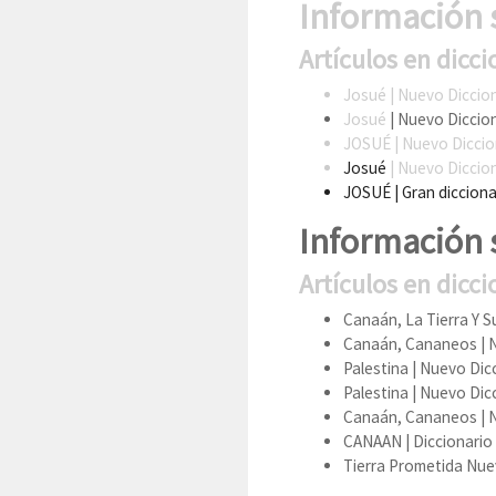
Información 
Artículos en dicci
Josué
| Nuevo Diccion
Josué
| Nuevo Diccion
JOSUÉ
| Nuevo Diccion
Josué
| Nuevo Dicciona
JOSUÉ
| Gran dicciona
Información 
Artículos en dicci
Canaán, La Tierra Y 
Canaán, Cananeos
| 
Palestina
| Nuevo Dicc
Palestina
| Nuevo Dicc
Canaán, Cananeos
| 
CANAAN
| Diccionario
Tierra Prometida
Nuev