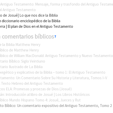
 Antiguo Testamento: Mensaje, forma y trasfondo del Antiguo Testam
 al Antiguo Testamento
ro de Josué
| Lo que nos dice la Biblia
n diccionario enciclopédico de la Biblia
erra
| El plan de Dios en el Antiguo Testamento
 comentarios bíblicos
e la Biblia Matthew Henry
íblico de Matthew Henry
íblico de William MacDonald: Antiguo Testamento y Nuevo Testamento
rio Bíblico: Siglo Veintiuno
rio Ilustrado de La Biblia
egético y explicativo de la Biblia – tomo 1: El Antiguo Testamento
stamento: Un Comentario Sobre Su Historia y Literatura, Tomos I–V
l Texto Hebreo del Antiguo Testamento
icos ELA: Promesas y proezas de Dios (Josué)
n: Introducción al libro de Josué
| Los Libros Históricos
íblico Mundo Hispano Tomo 4: Josué, Jueces y Rut
to Bíblico: Un comentario expositivo del Antiguo Testamento, Tomo 2