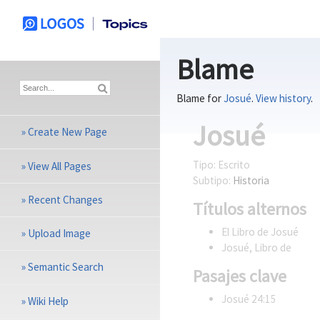
Blame
Blame for
Josué
.
View history
.
Josué
»
Create New Page
Tipo:
Escrito
»
View All Pages
Subtipo:
Historia
»
Recent Changes
Títulos alternos
El Libro de Josué
»
Upload Image
Josué, Libro de
»
Semantic Search
Pasajes clave
Josué 24:15
»
Wiki Help