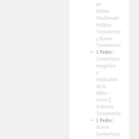
de
William
MacDonald:
Antiguo
Testamento
y Nuevo
Testamento
1 Pedro
|
Comentario
exegético
y
explicativo
de la
Biblia –
tomo 2:
El Nuevo
Testamento
1 Pedro
|
Nuevo
Comentario