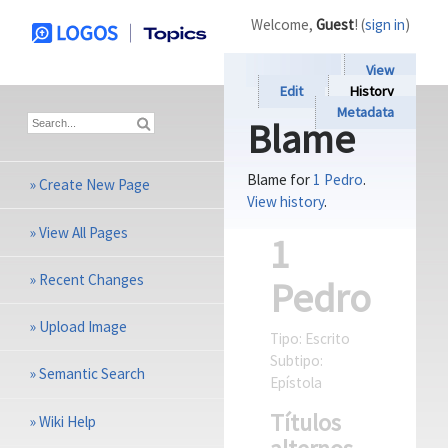
Welcome,
Guest
! (
sign in
)
View
Edit
History
Metadata
Blame
Blame for
1 Pedro
.
»
Create New Page
View history
.
»
View All Pages
1
»
Recent Changes
Pedro
»
Upload Image
Tipo:
Escrito
Subtipo:
»
Semantic Search
Epístola
Títulos
»
Wiki Help