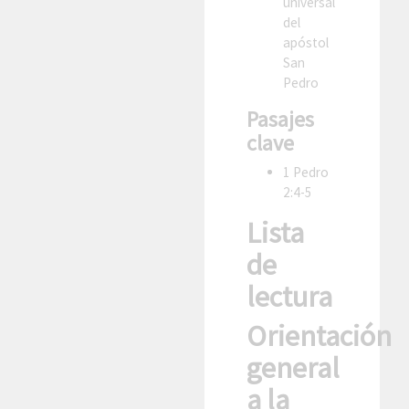
universal
del
apóstol
San
Pedro
Pasajes
clave
1 Pedro
2:4-5
Lista
de
lectura
Orientación
general
a la