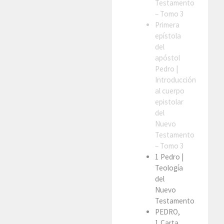
Testamento
– Tomo 3
Primera
epístola
del
apóstol
Pedro
|
Introducción
al cuerpo
epistolar
del
Nuevo
Testamento
– Tomo 3
1 Pedro
|
Teología
del
Nuevo
Testamento
PEDRO,
1 Carta