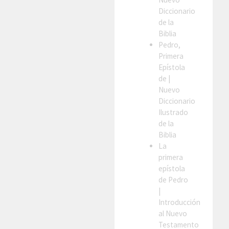
Diccionario
de la
Biblia
Pedro,
Primera
Epístola
de
|
Nuevo
Diccionario
Ilustrado
de la
Biblia
La
primera
epístola
de Pedro
|
Introducción
al Nuevo
Testamento