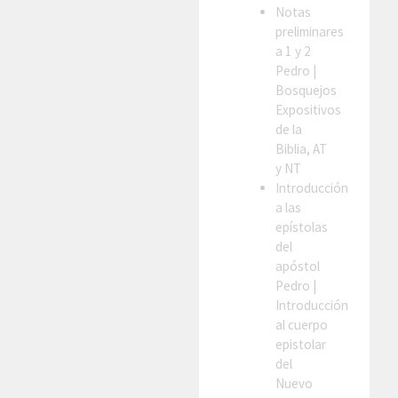
Notas
preliminares
a 1 y 2
Pedro
|
Bosquejos
Expositivos
de la
Biblia, AT
y NT
Introducción
a las
epístolas
del
apóstol
Pedro
|
Introducción
al cuerpo
epistolar
del
Nuevo