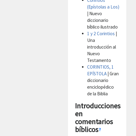
Corintios
(Epístolas a Los)
| Nuevo
diccionario
bíblico ilustrado
1 y 2 Corintios
|
Una
introducción al
Nuevo
Testamento
CORINTIOS, 1
EPÍSTOLA
| Gran
diccionario
enciclopédico
de la Biblia
Introducciones
en
comentarios
bíblicos