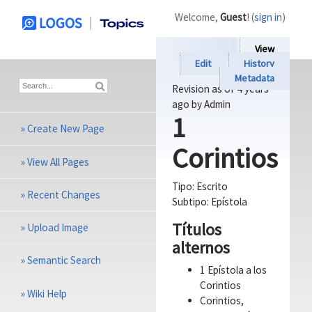
Welcome,
Guest
! (
sign in
)
View
Edit
History
Metadata
Revision as of
4 years
ago
by Admin
1
»
Create New Page
Corintios
»
View All Pages
Tipo:
Escrito
»
Recent Changes
Subtipo:
Epístola
Títulos
»
Upload Image
alternos
»
Semantic Search
1 Epístola a los
Corintios
»
Wiki Help
Corintios,